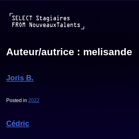
Skip
to
content
Auteur/autrice :
melisande
Joris B.
Posted in
2022
Cédric