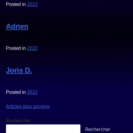
Posted in
2022
Adrien
Posted in
2022
Joris D.
Posted in
2022
Navigation
Articles plus anciens
des
Rechercher
articles
Rechercher